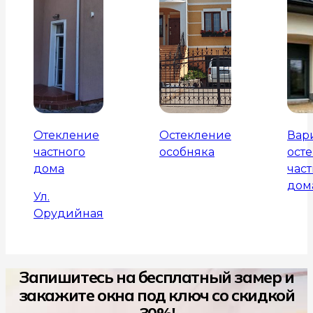
Отекление
Остекление
Вар
частного
особняка
ост
дома
част
дом
Ул.
Орудийная
Запишитесь на бесплатный замер и
закажите окна под ключ со скидкой
30%!