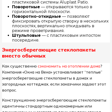
пластиковой системы Aluplast Patio.
Поворотные
— открываются только в
горизонтальной плоскости.
Поворотно-откидные
— позволяют
фиксировать открытую створку в нескольких
плоскостях, вертикально откидывать в
режиме проветривания.
Штульповые
— с пластиковым импостом
посередине.
Энергосберегающие стеклопакеты
вместо обычных
Как существенно
сэкономить на отоплении дома
?
Компания «Окна на Века» устанавливает “теплые”
энергосберегающие стеклопакеты в домах и
загородных коттеджах, если заказчики задают этот
вопрос.
Конструкционно энергосберегающие стеклопакеты
идентичны стандартным однокамерным или
двухкамерным и состоят из двух или трех стекол.